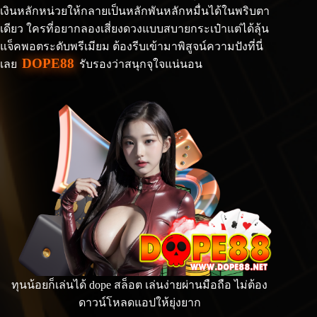
เงินหลักหน่วยให้กลายเป็นหลักพันหลักหมื่นได้ในพริบตา
เดียว ใครที่อยากลองเสี่ยงดวงแบบสบายกระเป๋าแต่ได้ลุ้น
แจ็คพอตระดับพรีเมียม ต้องรีบเข้ามาพิสูจน์ความปังที่นี่
DOPE88
เลย
รับรองว่าสนุกจุใจแน่นอน
ทุนน้อยก็เล่นได้ dope สล็อต เล่นง่ายผ่านมือถือ ไม่ต้อง
ดาวน์โหลดแอปให้ยุ่งยาก